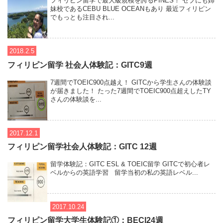
フィリピン留学で最大級規模を誇るPINES！ セブにも姉
妹校であるCEBU BLUE OCEANもあり 最近フィリピン
でもっとも注目され...
2018.2.5
フィリピン留学 社会人体験記：GITC9週
7週間でTOEIC900点越え！ GITCから学生さんの体験談
が届きました！ たった7週間でTOEIC900点超えしたTY
さんの体験談を...
2017.12.1
フィリピン留学社会人体験記：GITC 12週
留学体験記：GITC ESL & TOEIC留学 GITCで初心者レ
ベルからの英語学習 留学当初の私の英語レベル...
2017.10.24
フィリピン留学大学生体験記①：BECI24週