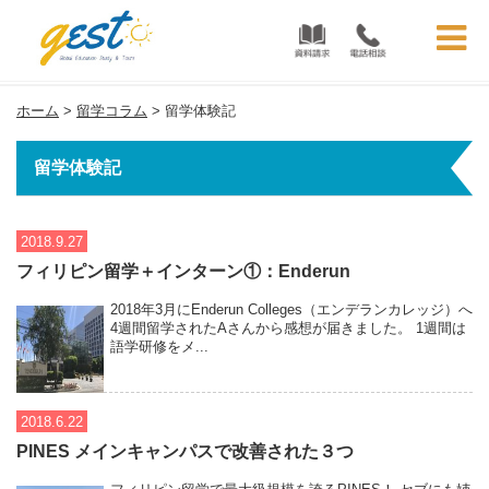
フィリピン留学・セブ留学を安心・格安サポート | フィリピン留学GEST
ホーム
>
留学コラム
>
留学体験記
留学体験記
2018.9.27
フィリピン留学＋インターン①：Enderun
2018年3月にEnderun Colleges（エンデランカレッジ）へ
4週間留学されたAさんから感想が届きました。 1週間は
語学研修をメ...
2018.6.22
PINES メインキャンパスで改善された３つ