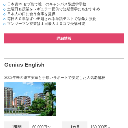
日本資本 セブ島で唯一のキャンパス型語学学校
土曜日も授業をレギュラー提供で短期留学にもおすすめ
日本人の口に合う食事を提供
毎日５０単語ずつ出題される単語テストで語彙力強化
マンツーマン授業は１日最大１０コマ受講可能
詳細情報
Genius English
2003年来の運営実績と手厚いサポートで安定した人気老舗校
1週間
60,000円〜
1カ月
160,000円～