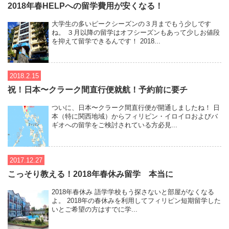
2018年春HELPへの留学費用が安くなる！
大学生の多いピークシーズンの３月までもう少しです
ね。 ３月以降の留学はオフシーズンもあって少しお値段
を抑えて留学できるんです！ 2018...
2018.2.15
祝！日本〜クラーク間直行便就航！予約前に要チ
ついに、日本〜クラーク間直行便が開通しましたね！ 日
本（特に関西地域）からフィリピン・イロイロおよびバ
ギオへの留学をご検討されている方必見...
2017.12.27
こっそり教える！2018年春休み留学 本当に
2018年春休み 語学学校もう探さないと部屋がなくなる
よ。 2018年の春休みを利用してフィリピン短期留学した
いとご希望の方はすでに学...