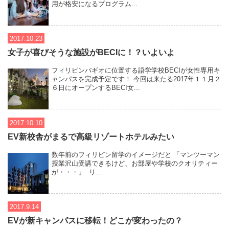
用が格安になるプログラム...
2017.10.23
女子が喜びそうな施設がBECIに！？いよいよ
フィリピンバギオに位置する語学学校BECIが女性専用キ
ャンパスを完成予定です！ 今回は来たる2017年１１月２
６日にオープンするBECI女...
2017.10.10
EV新校舎がまるで高級リゾートホテルみたい
数年前のフィリピン留学のイメージだと 「マンツーマン
授業沢山受講できるけど、お部屋や学校のクオリティー
が・・・」 リ...
2017.9.14
EVが新キャンパスに移転！どこが変わったの？