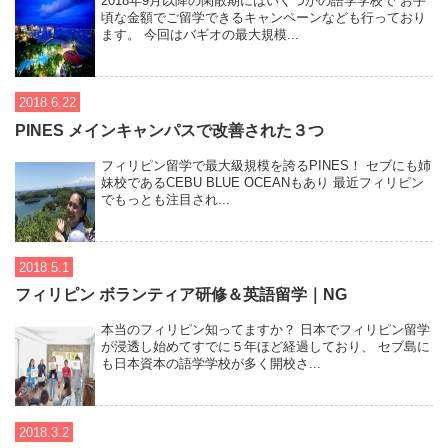
2018年9月以降の閑散期にはいくつかの語学学校で お手
頃な金額でご留学できるキャンペーンなども行っており
ます。 今回はバギオの最大規模...
2018.6.22
PINES メインキャンパスで改善された３つ
フィリピン留学で最大級規模を誇るPINES！ セブにも姉
妹校であるCEBU BLUE OCEANもあり 最近フィリピン
でもっとも注目され...
2018.5.1
フィリピン ボランティア研修＆英語留学｜NG
本当のフィリピン知ってますか？ 日本でフィリピン留学
が浸透し始めてすでに５年ほど経過しており、 セブ島に
も日本資本の語学学校が多く開校さ...
2018.3.2