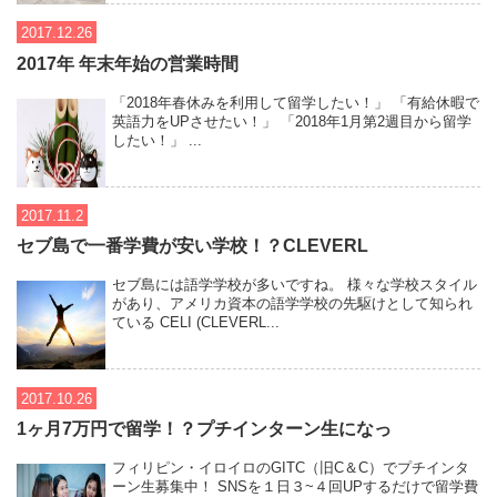
2017.12.26
2017年 年末年始の営業時間
「2018年春休みを利用して留学したい！」 「有給休暇で
英語力をUPさせたい！」 「2018年1月第2週目から留学
したい！」 ...
2017.11.2
セブ島で一番学費が安い学校！？CLEVERL
セブ島には語学学校が多いですね。 様々な学校スタイル
があり、アメリカ資本の語学学校の先駆けとして知られ
ている CELI (CLEVERL...
2017.10.26
1ヶ月7万円で留学！？プチインターン生になっ
フィリピン・イロイロのGITC（旧C＆C）でプチインタ
ーン生募集中！ SNSを１日３~４回UPするだけで留学費