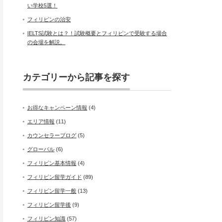
い学校5選！
フィリピンの治安
IELTS試験とは？！試験概要とフィリピンで受験する場合
の会場を解説。
カテゴリーから記事を探す
お得なキャンペーン情報
(4)
エリア情報
(11)
カウンセラーブログ
(5)
グローバル
(6)
フィリピン基本情報
(4)
フィリピン留学ガイド
(89)
フィリピン留学一般
(13)
フィリピン留学後
(9)
フィリピン知識
(57)