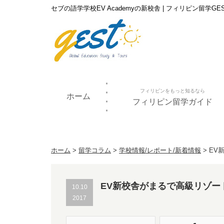
セブの語学学校EV Academyの新校舎 | フィリピン留学GE
フィリピンをもっと知るなら
ホーム
フィリピン留学ガイド
ホーム
>
留学コラム
>
学校情報/レポート/新着情報
>
EV
EV新校舎がまるで高級リゾー
10.10
2017