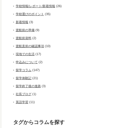
学校情報/レポート/新着情報
(26)
学校選びのポイント
(35)
新着情報
(3)
渡航前の準備
(9)
渡航前資料
(2)
渡航直前の確認事項
(10)
現地での生活
(17)
申込みについて
(2)
留学コラム
(147)
留学体験記
(21)
留学終了後の進路
(3)
社長ブログ
(1)
英語学習
(11)
タグからコラムを探す