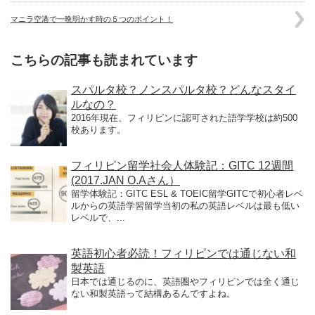
マニラ空港で一晩明かす時の５つのポイント！
こちらの記事も読まれています
スパルタ校？ノンスパルタ校？どんなスタイ
ルなの？
2016年現在、フィリピンに認可された語学学校は約500
校あります。
フィリピン留学社会人体験記：GITC 12週間
(2017.JAN O.Aさん）
留学体験記：GITC ESL & TOEIC留学GITCで初心者レベ
ルからの英語学習留学当初の私の英語レベルは最も低い
レベルで、...
英語初心者必読！フィリピンでは通じない和
製英語
日本では通じるのに、英語圏やフィリピンでは全く通じ
ない和製英語って結構あるんですよね。