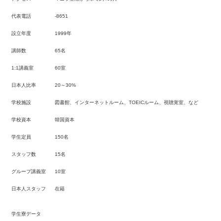
代表電話
-8651
設立年度
1999年
講師数
65名
1:1講義室
60室
日本人比率
20～30%
学校施設
図書館、インターネットルーム、TOEICルーム、視聴覚室、など
学校資本
韓国資本
学生定員
150名
スタッフ数
15名
グループ講義室
10室
日本人スタッフ
在籍
学生寮データ