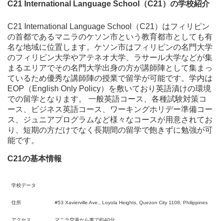
C21 International Language School（C21）の学校紹介
C21 International Language School（C21）はフィリピン
の首都であるマニラのケソン市という教育都市としても有
名な地域に位置します。ケソン市はフィリピンの名門大学
のフィリピン大学やアテネオ大学、ラサール大学などが集
まるエリアでその名門大学出身の方が講師陣として集まっ
ているため優秀な講師陣の授業で留学が可能です。学内は
EOP（English Only Policy）を敷いており英語漬けの環境
での留学となります。 一般英語コース、各種試験対策コ
ース、ビジネス英語コース、ワーキングホリデー準備コー
ス、ジュニアプログラムなど様々なコースが用意されてお
り、短期の方だけでなく長期間の留学で飽きずに勉強が可
能です。
C21の基本情報
学校データ
住所
#53 Xavierville Ave., Loyola Heights, Quezon City 1108, Philippines
アクセス
マニラ空港から車で約40分。