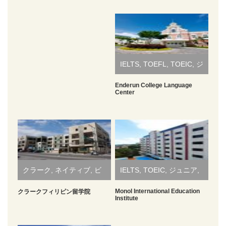
空港送迎費
50ドル（土曜午前９時
片道（空港-C21）
～午後11時55分）
100ドル（月曜～金曜午
前9時～午後11時55
分）・50ドル（日曜午
前9時～午後11時55
分）・150ドル（月曜～
IELTS
,
TOEFL
,
TOEIC
,
ジ
金曜深夜12時～午前8時
1
of
2
55分）
ュニア
,
セミスパルタ
,
ネ
Enderun College Language
Prev
Next
Center
現地でお支払
SSP
6,500ペソ
加入必須
Junior ESL Aコース
1:1授業4コマ + グループ授業1コマ + 英作文1コマ +単語テス
イティブ
,
ビジネス
,
マニ
い
ト1コマ + 夜間授業1コマ
VISA延長費用
詳しくはこちら
1ヵ月以上滞在の方必須
ラ
,
リゾート
,
多国籍
,
大学
Junior ESL Bコース
1:1授業4コマ + グループ授業2コマ + 英作文1コマ +単語テス
ACR I-Card
3,500ペソ
59日以上滞在の場合加
ト1コマ + 夜間授業1コマ
入必須
付属
,
大規模校
,
女性に人
Junior ESL Cコース
1:1授業5コマ + 英作文1コマ + 単語テスト1コマ + 夜間授業1
教材代
約1,000円/4週間
レベルによって異なる
気
,
格安
,
短期
,
社会人
,
親
コマ
クラーク
,
ネイティブ
,
ビ
IELTS
,
TOEIC
,
ジュニア
,
電気代
約1,000～3,000円/4週
–
Junior ESL Dコース
1:1授業5コマ + グループ授業1コマ + 英作文1コマ +単語テス
子
間
ジネス
,
日本資本
,
社会人
スパルタ
,
バギオ
,
ビジネ
Monol International Education
クラークフィリピン留学院
ト1コマ + 夜間授業1コマ
Institute
IDカード発行
500ペソ
–
ス
,
大規模校
,
格安
,
親子
費用