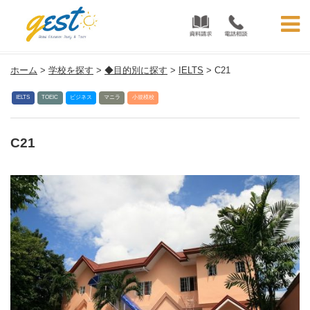
マニラ留学 | フィリピン留学GEST
ホーム
>
学校を探す
>
◆目的別に探す
>
IELTS
>
C21
IELTS
TOEIC
ビジネス
マニラ
小規模校
C21