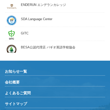
体的な英語力の向上を目的としています。
ENDERUN エンデランカレッジ
TOEFLコース / IELTSコ
TOEFLやIELTSの試験を受験する方を対象とした試験対策コ
ース
ースです。一般英語を中心に、TOEFL/IELTSの授業を並行し
SDA Language Center
て行うので、TOEFL/IELTS初心者にもおすすめのコースとな
っています。
GITC
ワーキングホリデー準備
英語での履歴書の書き方、面接練習、などワーキングホリデ
コース
ーの際に必要な英語を学習します。様々なシチュエーション
に対応できる英語を、一般英語を学びながら身に付けていき
BESA公認代理店 バギオ英語学校協会
ます。
ビジネス英語コース
日常会話やスピーキングに加え、英文履歴書の書き方、面接
対策、ビジネスメールの書き方、電話対応などビジネスシー
ンで使える英語力を身に付けていきます。
お知らせ一覧
フィリピン大学進学コー
フィリピン大学への入学後、大学生活を送るうえで必要とな
ス
る基本的な英語力の向上を目的として一般英語を中心に、フ
会社概要
ィリピン大学の記述問題を解く「MSA 授業」を同時に受講す
るコースです。
よくあるご質問
タガログ語コース
英語とタガログ語の両方を学べるコースです。カリキュラム
は一般英語を中心に組まれていますが、タガログ語のマンツ
サイトマップ
ーマン授業を学習できます、フィリピンの文化に触れたい方