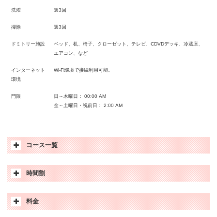
洗濯
週3回
掃除
週3回
ドミトリー施設
ベッド、机、椅子、クローゼット、テレビ、CDVDデッキ、冷蔵庫、
エアコン、など
インターネット
Wi-Fi環境で接続利用可能。
環境
門限
日～木曜日： 00:00 AM
金～土曜日・祝前日： 2:00 AM
コース一覧
時間割
General ESLコース
1:1授業3コマ + グループ授業3コマ + 英作文1コマ +夜間
料金
授業2コマ
時間
内容