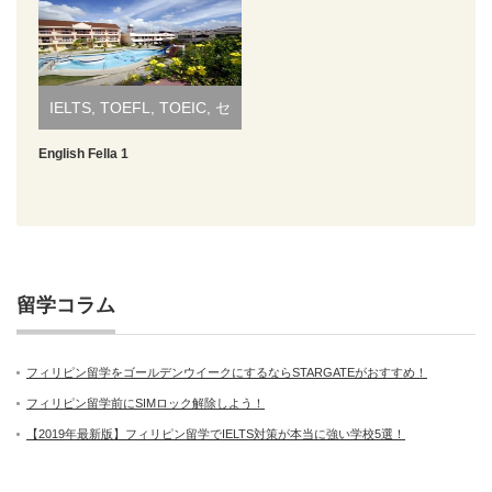
寮の保証金
2,500ペソ
問題がなければ退室時
に返金
IELTS
,
TOEFL
,
TOEIC
,
セ
ブ
,
ネイティブ
,
ビジネス
,
English Fella 1
リゾート
,
多国籍
,
大規模
校
,
親子
留学コラム
フィリピン留学をゴールデンウイークにするならSTARGATEがおすすめ！
フィリピン留学前にSIMロック解除しよう！
【2019年最新版】フィリピン留学でIELTS対策が本当に強い学校5選！